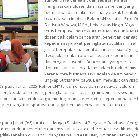
sumber daya pengajar, dan sebagainya agar
menghasilkan lulusan dan hasil penelitian yang
bermanfaat dan diakui oleh masyarakat. Untuk itu
bawah kepemimpinan Rektor UNY saat ini, Prof. Dr
Sutrisna Wibawa, M.Pd., Universitas Negeri Yogya
terus berupaya meningkatkan kualitas dan kuanti
dosen baik dalam pengajaran, penelitian, penga
kepada masyarakat, peningkatan publikasi ilmiah
jurnal bereputasi nasional dan internasional yan
diwujudkan dalam program asistensi penulisan ar
dan program insentif. 'Benchmark' yang harus
dioptimalkan saat ini adalah dalam hal akademis
karena 'core business' UNY adalah dalam pendidi
ungkap Sutrisna Wibawa. Demi mewujudkan visi 
i QS pada Tahun 2025, Rektor UNY terus memacu dan memotivasi seluruh
osen, kecukupan dosen, peningkatan kualitas program kemahasiswaan, 
n campus' untuk mendukung pemeringkatan 'green metric' seperti penataan
taan ruang, transportasi, dan juga menjadi perhatian Rektor untuk
n pada Jumat (9/6) turut diisi dengan Sosialisasi Pengisian Database Goog
ran dan Panduan Penelitian dan PPM Tahun 2018 oleh Ketua LPPM dihadiri 
ang dilaksanakan di Ruang Sidang Utama GPLA FIK UNY, Pimpinan UNY yang te