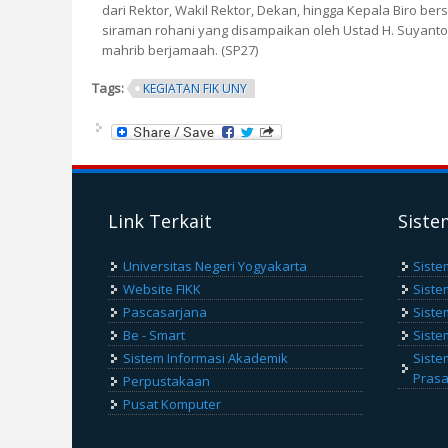
dari Rektor, Wakil Rektor, Dekan, hingga Kepala Biro b
siraman rohani yang disampaikan oleh Ustad H. Suyanto
mahrib berjamaah. (SP27)
Tags:
KEGIATAN FIK UNY
Link Terkait
Siste
Universitas Negeri Yogyakarta
Siste
Website FIKK
Siste
Pascasarjana
Siste
Be - Smart
Siste
Sistem Informasi Akademik
Siste
Pras
Perpustakaan
Pusat Komputer