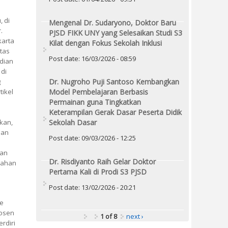
, di
Mengenal Dr. Sudaryono, Doktor Baru
.
PJSD FIKK UNY yang Selesaikan Studi S3
karta
Kilat dengan Fokus Sekolah Inklusi
tas
Post date:
16/03/2026 - 08:59
bdian
 di
Dr. Nugroho Puji Santoso Kembangkan
g
Model Pembelajaran Berbasis
tikel
Permainan guna Tingkatkan
Keterampilan Gerak Dasar Peserta Didik
Sekolah Dasar
kan,
dan
Post date:
09/03/2026 - 12:25
dan
Dr. Risdiyanto Raih Gelar Doktor
 lahan
Pertama Kali di Prodi S3 PJSD
Post date:
13/02/2026 - 20:21
le
dosen
1 of 8
next ›
rdiri