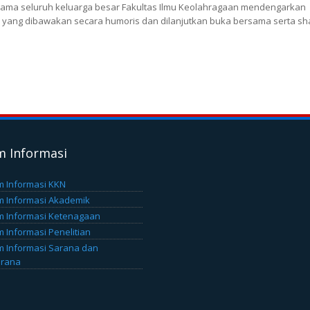
ersama seluruh keluarga besar Fakultas Ilmu Keolahragaan mendengarkan
 yang dibawakan secara humoris dan dilanjutkan buka bersama serta sh
m Informasi
m Informasi KKN
m Informasi Akademik
m Informasi Ketenagaan
m Informasi Penelitian
m Informasi Sarana dan
arana