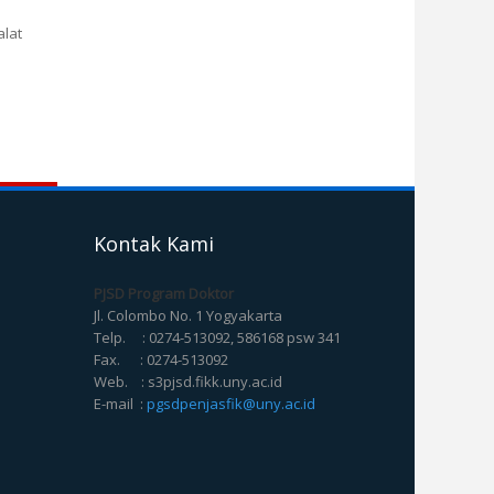
alat
Kontak Kami
PJSD Program Doktor
Jl. Colombo No. 1 Yogyakarta
Telp. : 0274-513092, 586168 psw 341
Fax. : 0274-513092
Web. : s3pjsd.fikk.uny.ac.id
E-mail :
pgsdpenjasfik@uny.ac.id