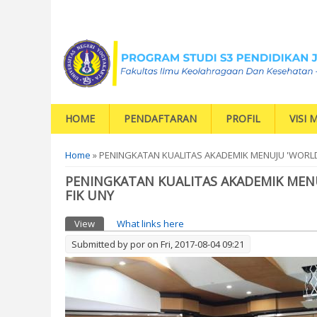
HOME
PENDAFTARAN
PROFIL
VISI M
You are here
Home
» PENINGKATAN KUALITAS AKADEMIK MENUJU 'WORLD
PENINGKATAN KUALITAS AKADEMIK MENU
FIK UNY
Primary tabs
View
(active tab)
What links here
Submitted by
por
on Fri, 2017-08-04 09:21