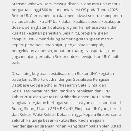
Sutrisna Wibawa. Demi mewujudkan visi dan misi UNY menuju
perguruan tinggi 500 besar dunia versi QS pada Tahun 2025,
Rektor UNY terus memacu dan memotivasi seluruh komponen
sivitas akademika UNY baik dalam kualitas dosen, kecukupan
dosen, peningkatan kualitas program kemahasiswaan, dan
kualitas kegiatan penelitian. Selain itu, program 'green
campus' untuk mendukung pemeringkatan 'green metric'
seperti penataan lahan hijau, pengelolaan sampah,
pengelolaan air bersih, penataan ruang, transportasi, dan
juga menjadi perhatian Rektor untuk mewujudkan UNY lebih
baik.
Di samping kegiatan sosialisasi oleh Rektor UNY, kegiatan
pada Jumat (9/6) turut diisi dengan Sosialisasi Pengisian
Database Google Scholar, 'Research Gate, Sinta, dan
Sosialisasi peraturan dan Panduan Penelitian dan PPM
Tahun 2018 oleh Ketua LPPM dihadiri dosen FIK. Di akhir
rangkaian kegiatan berbagai sosialisasi yang dilaksanakan di
Ruang Sidang Utama GPLA FIK UNY, Pimpinan UNY yang terdiri
dari Rektor, Wakil Rektor, Dekan, hingga Kepala Biro bersama
seluruh keluarga besar Fakultas Ilmu Keolahragaan
mendengarkan siraman rohani yang disampaikan oleh Ustad