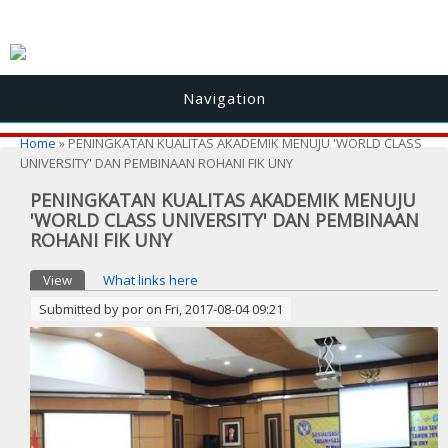
Navigation
You are here
Home
» PENINGKATAN KUALITAS AKADEMIK MENUJU 'WORLD CLASS
UNIVERSITY' DAN PEMBINAAN ROHANI FIK UNY
PENINGKATAN KUALITAS AKADEMIK MENUJU
'WORLD CLASS UNIVERSITY' DAN PEMBINAAN
ROHANI FIK UNY
Primary tabs
View
(active tab)
What links here
Submitted by
por
on Fri, 2017-08-04 09:21