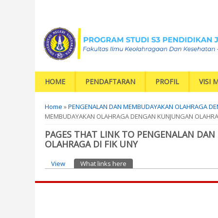
HOME
PENDAFTARAN
PROFIL
VISI M
You are here
Home
»
PENGENALAN DAN MEMBUDAYAKAN OLAHRAGA DEN
MEMBUDAYAKAN OLAHRAGA DENGAN KUNJUNGAN OLAHRAGA
PAGES THAT LINK TO PENGENALAN DA
OLAHRAGA DI FIK UNY
Primary tabs
View
What links here
(active tab)