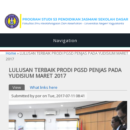
Navigation
You are here
Home
» LULUSAN TERBAIK PRODI PGSD PENJAS PADA YUDISIUM MARET
2017
LULUSAN TERBAIK PRODI PGSD PENJAS PADA
YUDISIUM MARET 2017
Primary tabs
View
(active tab)
What links here
Submitted by
por
on Tue, 2017-07-11 08:41