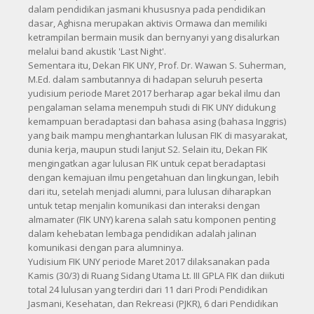
dalam pendidikan jasmani khususnya pada pendidikan
dasar, Aghisna merupakan aktivis Ormawa dan memiliki
ketrampilan bermain musik dan bernyanyi yang disalurkan
melalui band akustik 'Last Night'.
Sementara itu, Dekan FIK UNY, Prof. Dr. Wawan S. Suherman,
M.Ed. dalam sambutannya di hadapan seluruh peserta
yudisium periode Maret 2017 berharap agar bekal ilmu dan
pengalaman selama menempuh studi di FIK UNY didukung
kemampuan beradaptasi dan bahasa asing (bahasa Inggris)
yang baik mampu menghantarkan lulusan FIK di masyarakat,
dunia kerja, maupun studi lanjut S2. Selain itu, Dekan FIK
mengingatkan agar lulusan FIK untuk cepat beradaptasi
dengan kemajuan ilmu pengetahuan dan lingkungan, lebih
dari itu, setelah menjadi alumni, para lulusan diharapkan
untuk tetap menjalin komunikasi dan interaksi dengan
almamater (FIK UNY) karena salah satu komponen penting
dalam kehebatan lembaga pendidikan adalah jalinan
komunikasi dengan para alumninya.
Yudisium FIK UNY periode Maret 2017 dilaksanakan pada
Kamis (30/3) di Ruang Sidang Utama Lt. III GPLA FIK dan diikuti
total 24 lulusan yang terdiri dari 11 dari Prodi Pendidikan
Jasmani, Kesehatan, dan Rekreasi (PJKR), 6 dari Pendidikan