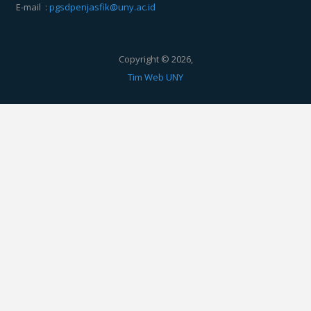
E-mail :
pgsdpenjasfik@uny.ac.id
Copyright © 2026,
Tim Web UNY