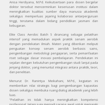
Anisa Herdiyana, M.Pd. Keikutsertaan para dosen bergelar
doktor tersebut mencerminkan keseriusan institusi dalam
meningkatkan kualitas sumber daya manusia akademik
sekaligus memperluas jejaring kolaborasi antarperguruan
tinggi, terutama dalam bidang pendidikan jasmani dan
kebugaran.
Elite Class Aerobic Batch 5 dirancang sebagai pelatihan
intensif yang memadukan aspek praktik senam aerobik
dengan pendekatan ilmiah. Materi yang diberikan meliputi
penguatan konsep senam aerobik berbasis sains,
pengembangan metodologi pengajaran, serta pemanfaatan
riset sebagai dasar inovasi pembelajaran. Pendekatan ini
sejalan dengan kebutuhan pengembangan studi lanjut pada
jenjang doktor, yang menuntut integrasi antara praktik, teori,
dan penelitian.
Menurut Dr. Ranintya Meikahani, M.Pd., kegiatan ini
memberikan nilai strategis bagi pengembangan kapasitas
dosen sekaligus membuka ruang dialog akademik yang lebih
luas.
“Pelatihan ini tidak hanya meningkatkan kompetensi
profesional, tetapi juga menjadi sarana awal untuk menjajaki