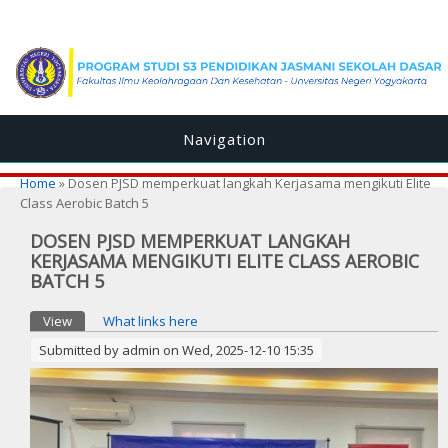
Navigation
You are here
Home
» Dosen PJSD memperkuat langkah Kerjasama mengikuti Elite
Class Aerobic Batch 5
DOSEN PJSD MEMPERKUAT LANGKAH
KERJASAMA MENGIKUTI ELITE CLASS AEROBIC
BATCH 5
Primary tabs
View
(active tab)
What links here
Submitted by
admin
on Wed, 2025-12-10 15:35