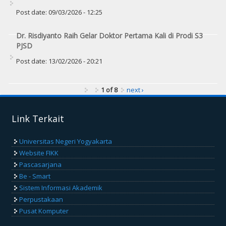
Post date:
09/03/2026 - 12:25
Dr. Risdiyanto Raih Gelar Doktor Pertama Kali di Prodi S3
PJSD
Post date:
13/02/2026 - 20:21
1 of 8
next ›
Link Terkait
Universitas Negeri Yogyakarta
Website FIKK
Pascasarjana
Be - Smart
Sistem Informasi Akademik
Perpustakaan
Pusat Komputer