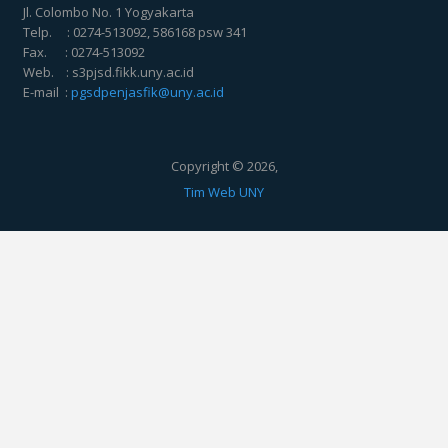
Jl. Colombo No. 1 Yogyakarta
Telp. : 0274-513092, 586168 psw 341
Fax. : 0274-513092
Web. : s3pjsd.fikk.uny.ac.id
E-mail :
pgsdpenjasfik@uny.ac.id
Copyright © 2026,
Tim Web UNY