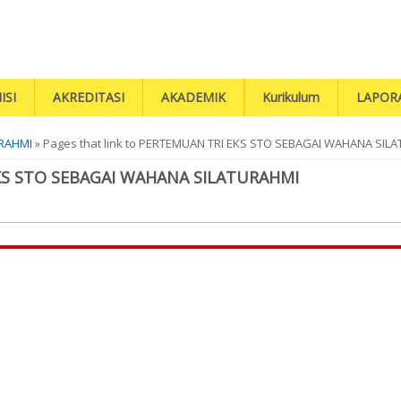
ISI
AKREDITASI
AKADEMIK
Kurikulum
LAPOR
URAHMI
» Pages that link to PERTEMUAN TRI EKS STO SEBAGAI WAHANA SIL
KS STO SEBAGAI WAHANA SILATURAHMI