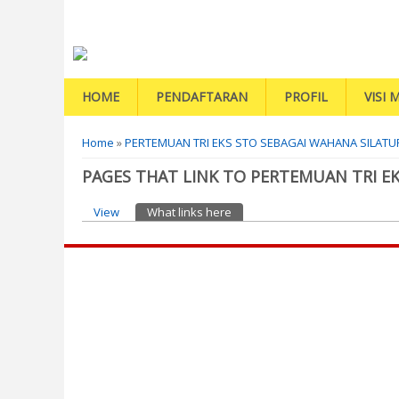
HOME
PENDAFTARAN
PROFIL
VISI M
You are here
Home
»
PERTEMUAN TRI EKS STO SEBAGAI WAHANA SILAT
PAGES THAT LINK TO PERTEMUAN TRI E
Primary tabs
View
What links here
(active tab)